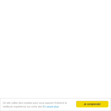
Ce site utilise des cookies pour vous assurer d'obtenir la
Je comprends!
meilleure expérience sur notre site
En savoir plus