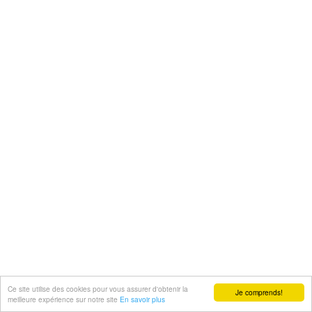
Ce site utilise des cookies pour vous assurer d'obtenir la
Je comprends!
meilleure expérience sur notre site
En savoir plus